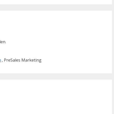
len.
n
, PreSales Marketing