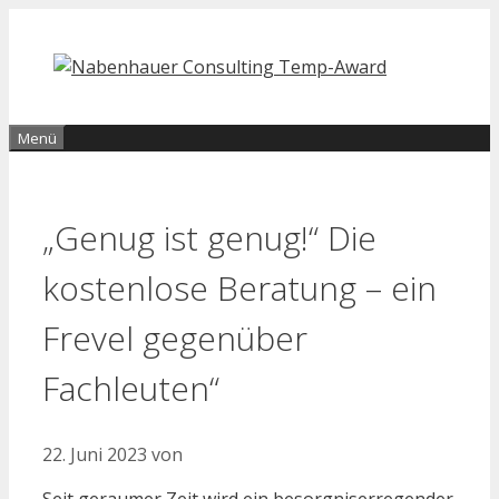
Zum
Inhalt
springen
Menü
„Genug ist genug!“ Die
kostenlose Beratung – ein
Frevel gegenüber
Fachleuten“
22. Juni 2023
von
Seit geraumer Zeit wird ein besorgniserregender